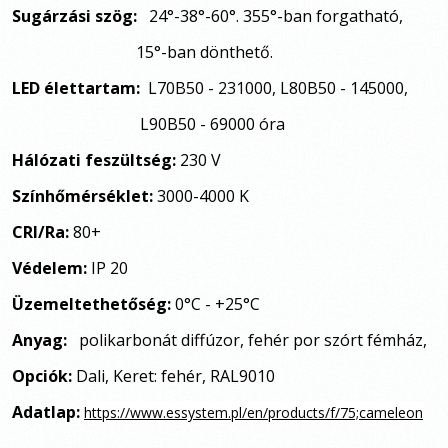
Sugárzási szög:
24
°-38
°
-
60
°. 355
°-ban forgatható,
15
°-ban dönthető.
LED élettartam:
L70B50 - 231000, L80B50 - 145000,
L90B50 - 69000 óra
Hálózati feszültség:
230 V
Színhőmérséklet:
3000-4000 K
CRI/Ra:
80+
Védelem:
IP 20
Üzemeltethetőség:
0°C - +25°C
Anyag:
polikarbonát diffúzor, fehér por szórt fémház,
Opciók:
Dali, Keret: fehér, RAL9010
Adatlap:
https://www.essystem.pl/en/products/f/75;cameleon