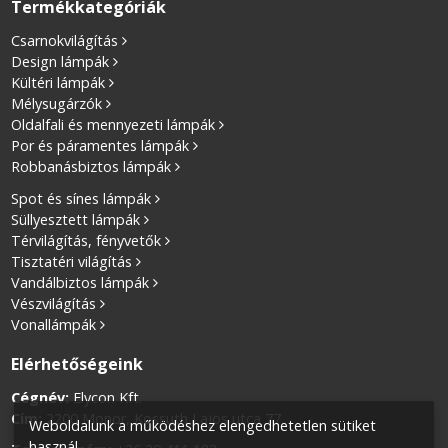
Termékkategóriák
Csarnokvilágítás
Design lámpák
Kültéri lámpák
Mélysugárzók
Oldalfali és mennyezeti lámpák
Por és páramentes lámpák
Robbanásbiztos lámpák
Spot és sínes lámpák
Süllyesztett lámpák
Térvilágítás, fényvetők
Tisztatéri világítás
Vandálbiztos lámpák
Vészvilágítás
Vonallámpák
Elérhetőségeink
Cégnév:
Elycon Kft.
Cím:
2200 Monor, Kossuth Lajos utca 77.
Weboldalunk a működéshez elengedhetetlen sütiket
használ.