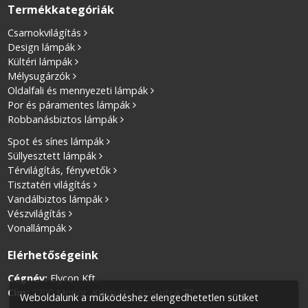
Termékkategóriák
Csarnokvilágítás
Design lámpák
Kültéri lámpák
Mélysugárzók
Oldalfali és mennyezeti lámpák
Por és páramentes lámpák
Robbanásbiztos lámpák
Spot és sínes lámpák
Süllyesztett lámpák
Térvilágítás, fényvetők
Tisztatéri világítás
Vandálbiztos lámpák
Vészvilágítás
Vonallámpák
Elérhetőségeink
Cégnév:
Elycon Kft.
Cím:
2200 Monor, Kossuth Lajos utca 77.
Weboldalunk a működéshez elengedhetetlen sütiket