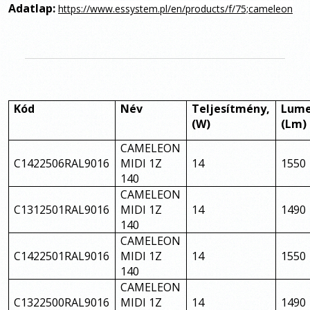
Adatlap:
https://www.essystem.pl/en/products/f/75;cameleon
Kód
Név
Teljesítmény,
Lum
(W)
(Lm)
CAMELEON
C1422506RAL9016
MIDI 1Z
14
1550
140
CAMELEON
C1312501RAL9016
MIDI 1Z
14
1490
140
CAMELEON
C1422501RAL9016
MIDI 1Z
14
1550
140
CAMELEON
C1322500RAL9016
MIDI 1Z
14
1490