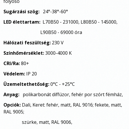
folyosó
Sugárzási szög:
24
°-38
°-60
°
LED élettartam:
L70B50 - 231000, L80B50 - 145000,
L90B50 - 69000 óra
Hálózati feszültség:
230 V
Színhőmérséklet:
3000-4000 K
CRI/Ra:
80+
Védelem:
IP 20
Üzemeltethetőség:
0°C - +25°C
Anyag:
polikarbonát diffúzor, fehér por szórt fémház,
Opciók:
Dali, Keret: fehér, matt, RAL 9016; fekete, matt,
RAL 9005;
szürke, matt, RAL 9006,