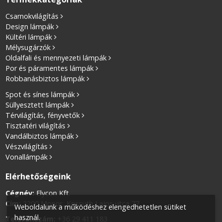
Csarnokvilágítás
Design lámpák
Kültéri lámpák
Mélysugárzók
Oldalfali és mennyezeti lámpák
Por és páramentes lámpák
Robbanásbiztos lámpák
Spot és sínes lámpák
Süllyesztett lámpák
Térvilágítás, fényvetők
Tisztatéri világítás
Vandálbiztos lámpák
Vészvilágítás
Vonallámpák
Elérhetőségeink
Cégnév:
Elycon Kft.
Cím:
2200 Monor, Kossuth Lajos utca 77.
Weboldalunk a működéshez elengedhetetlen sütiket
használ.
Telefonszám:
+36 29 411 183