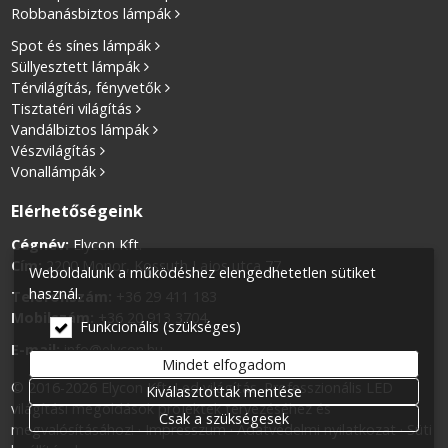
Robbanásbiztos lámpák
Spot és sínes lámpák
Süllyesztett lámpák
Térvilágítás, fényvetők
Tisztatéri világítás
Vandálbiztos lámpák
Vészvilágítás
Vonallámpák
Elérhetőségeink
Cégnév:
Elycon Kft.
Cím:
2200 Monor, Kossuth Lajos utca 77.
Weboldalunk a működéshez elengedhetetlen sütiket
használ.
Telefonszám:
+36 29 411 183
Mobilszám:
+36 20 913 3704
Funkcionális (szükséges)
E-mail:
info@elycon.hu
Mindet elfogadom
© 2016-2026 Elycon Kft. Led világítás. Professzionális LED
Kiválasztottak mentése
világítási megoldások projektek tervezéséhez és
Csak a szükségesek
megvalósításához!
Impresszum
Adatvédelmi nyilatkozat
Süti