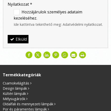
Nyilatkozat
*
Hozzájárulok személyes adataim
kezeléséhez.
Ide kattintva tekinthető meg:
Adatvédelmi nyilatkozat
.
Elküld
Termékkategóriák
Csarnokvilágítás
Design lámpák
Kültéri lámpák
Mélysugárzók
Oldalfali és mennyezeti lámpák
Por és páramentes lámpák