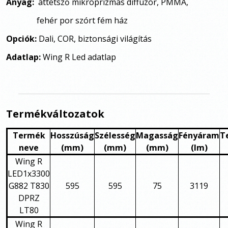
Anyag:
áttetsző mikroprizmás diffúzor, PMMA,
fehér por szórt fém ház
Opciók:
Dali, COR, biztonsági világítás
Adatlap:
Wing R Led adatlap
Termékváltozatok
Termék
Hosszúság
Szélesség
Magasság
Fényáram
T
neve
(mm)
(mm)
(mm)
(lm)
Wing R
LED1x3300
G882 T830
595
595
75
3119
DPRZ
LT80
Wing R