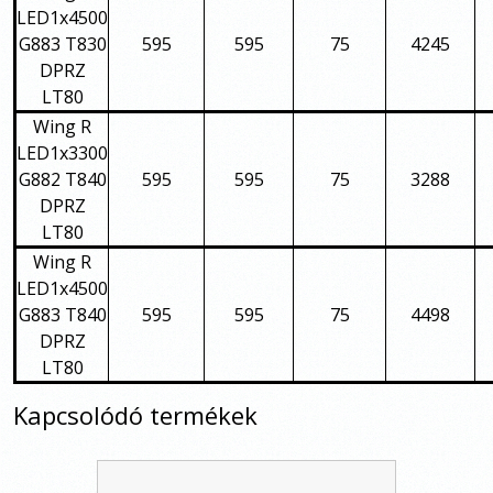
LED1x4500
G883 T830
595
595
75
4245
DPRZ
LT80
Wing R
LED1x3300
G882 T840
595
595
75
3288
DPRZ
LT80
Wing R
LED1x4500
G883 T840
595
595
75
4498
DPRZ
LT80
Kapcsolódó termékek