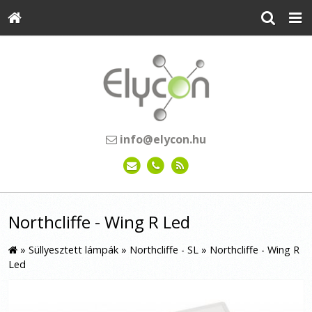
info@elycon.hu
Northcliffe - Wing R Led
»
Süllyesztett lámpák
»
Northcliffe - SL
»
Northcliffe - Wing R
Led