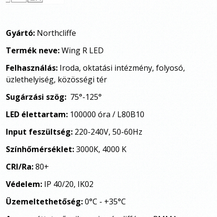
Gyártó:
Northcliffe
Termék neve:
Wing R LED
Felhasználás:
Iroda, oktatási intézmény, folyosó,
üzlethelyiség, közösségi tér
Sugárzási szög:
75
°
-
125°
LED élettartam:
100000 óra / L80B10
Input feszültség:
220-240V, 50-60Hz
Színhőmérséklet:
3000K, 4000 K
CRI/Ra:
80+
Védelem:
IP 40/20, IK02
Üzemeltethetőség:
0°C - +35°C