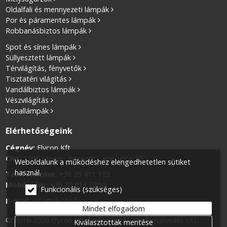
Oldalfali és mennyezeti lámpák
Por és páramentes lámpák
Robbanásbiztos lámpák
Spot és sínes lámpák
Süllyesztett lámpák
Térvilágítás, fényvetők
Tisztatéri világítás
Vandálbiztos lámpák
Vészvilágítás
Vonallámpák
Elérhetőségeink
Cégnév:
Elycon Kft.
Cím:
2200 Monor, Kossuth Lajos utca 77.
Weboldalunk a működéshez elengedhetetlen sütiket
használ.
Telefonszám:
+36 29 411 183
Mobilszám:
+36 20 913 3704
Funkcionális (szükséges)
E-mail:
info@elycon.hu
Mindet elfogadom
© 2016-2026 Elycon Kft. Led világítás. Professzionális LED
Kiválasztottak mentése