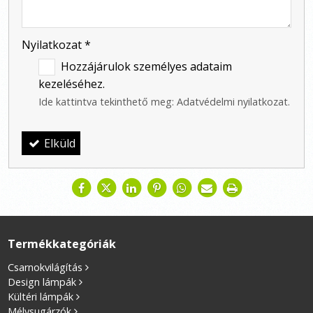
-
Nyilatkozat
*
Hozzájárulok személyes adataim
kezeléséhez.
Ide kattintva tekinthető meg:
Adatvédelmi nyilatkozat
.
Elküld
Termékkategóriák
Csarnokvilágítás
Design lámpák
Kültéri lámpák
Mélysugárzók