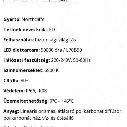
Gyártó:
Northcliffe
Termék neve:
Knik LED
Felhasználás:
biztonsági világítás
LED élettartam:
50000 óra / L70B50
Hálózati feszültség:
220-240V, 50-60Hz
Színhőmérséklet:
6500 K
CRI/Ra:
80+
Védelem:
IP66, IK08
Üzemeltethetőség:
0°C - +45°C
Anyag:
Lineáris prizmás, átlátszó polikarbonát diffúzor,
polikarbonát ház, víz- és ütésálló