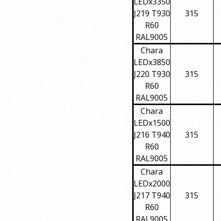
LEDx3350
J219 T930
315
R60
RAL9005
Chara
LEDx3850
J220 T930
315
R60
RAL9005
Chara
LEDx1500
J216 T940
315
R60
RAL9005
Chara
LEDx2000
J217 T940
315
R60
RAL9005