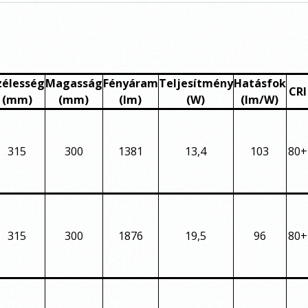
zélesség
Magasság
Fényáram
Teljesítmény
Hatásfok
CRI
(mm)
(mm)
(lm)
(W)
(lm/W)
315
300
1381
13,4
103
80+
315
300
1876
19,5
96
80+