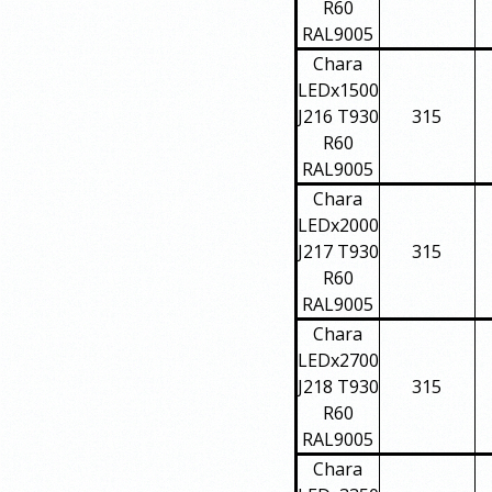
R60
RAL9005
Chara
LEDx1500
J216 T930
315
R60
RAL9005
Chara
LEDx2000
J217 T930
315
R60
RAL9005
Chara
LEDx2700
J218 T930
315
R60
RAL9005
Chara