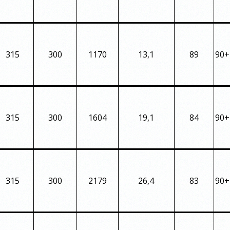
315
300
1170
13,1
89
90+
315
300
1604
19,1
84
90+
315
300
2179
26,4
83
90+