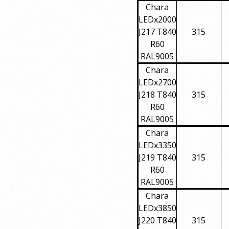
Chara
LEDx2000
J217 T840
315
R60
RAL9005
Chara
LEDx2700
J218 T840
315
R60
RAL9005
Chara
LEDx3350
J219 T840
315
R60
RAL9005
Chara
LEDx3850
J220 T840
315