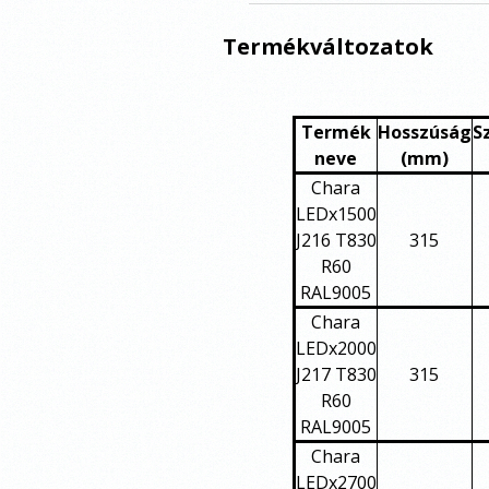
Termékváltozatok
Termék
Hosszúság
S
neve
(mm)
Chara
LEDx1500
J216 T830
315
R60
RAL9005
Chara
LEDx2000
J217 T830
315
R60
RAL9005
Chara
LEDx2700