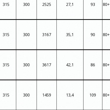
315
300
2525
27,1
93
80+
315
300
3167
35,1
90
80+
315
300
3617
42,1
86
80+
315
300
1459
13,4
109
80+