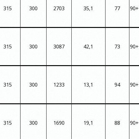
315
300
2703
35,1
77
90+
315
300
3087
42,1
73
90+
315
300
1233
13,1
94
90+
315
300
1690
19,1
88
90+