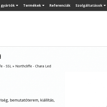
t gyártók
Termékek
Referenciák
Szolgáltatások
d
fe - SSL
»
Northcliffe - Chara Led
yiség, bemutatóterem, kiállítás,