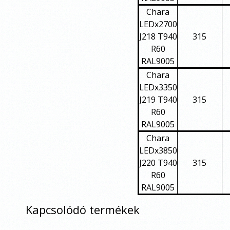
Chara
LEDx2700
J218 T940
315
R60
RAL9005
Chara
LEDx3350
J219 T940
315
R60
RAL9005
Chara
LEDx3850
J220 T940
315
R60
RAL9005
Kapcsolódó termékek