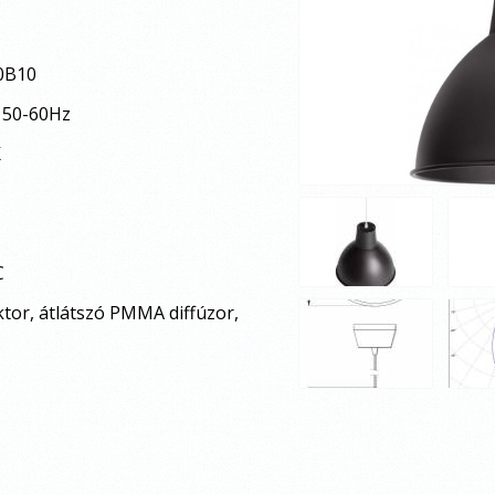
80B10
 50-60Hz
K
C
ktor, átlátszó PMMA diffúzor,