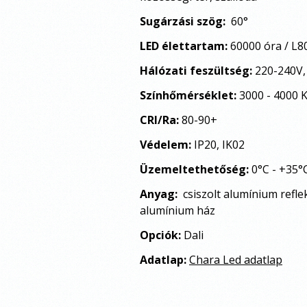
Sugárzási szög:
60
°
LED élettartam:
60000 óra / L
Hálózati feszültség:
220-240V,
Színhőmérséklet:
3000 - 4000 
CRI/Ra:
80-90+
Védelem:
IP20, IK02
Üzemeltethetőség:
0°C - +35°
Anyag:
csiszolt alumínium refle
alumínium ház
Opciók:
Dali
Adatlap:
Chara Led adatlap