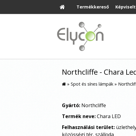
Termékkereső
Képvisel
Northcliffe - Chara Le
»
Spot és sínes lámpák
»
Northclif
Gyártó:
Northcliffe
Termék neve:
Chara LED
Felhasználási terület:
üzlethel
közösségi tér, szálloda