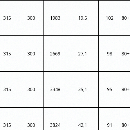
315
300
1983
19,5
102
80+
315
300
2669
27,1
98
80+
315
300
3348
35,1
95
80+
315
300
3824
42,1
91
80+