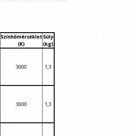
Színhőmérséklet
Súly
(K)
(kg)
3000
1,3
3000
1,3