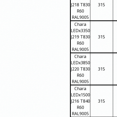
J218 T830
315
R60
RAL9005
Chara
LEDx3350
J219 T830
315
R60
RAL9005
Chara
LEDx3850
J220 T830
315
R60
RAL9005
Chara
LEDx1500
J216 T840
315
R60
RAL9005