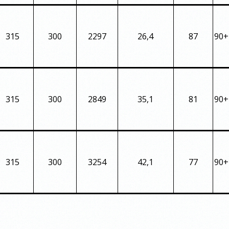
315
300
2297
26,4
87
90+
315
300
2849
35,1
81
90+
315
300
3254
42,1
77
90+