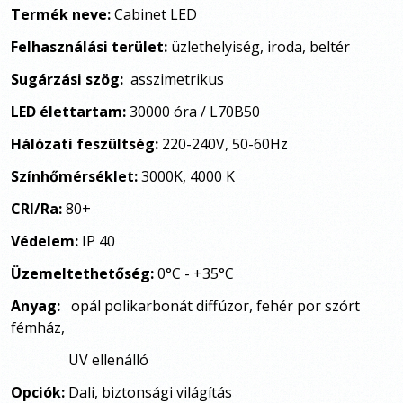
Termék neve:
Cabinet LED
Felhasználási terület:
üzlethelyiség, iroda, beltér
Sugárzási szög:
asszimetrikus
LED élettartam:
30000 óra / L70B50
Hálózati feszültség:
220-240V, 50-60Hz
Színhőmérséklet:
3000K, 4000 K
CRI/Ra:
80+
Védelem:
IP 40
Üzemeltethetőség:
0°C - +35°C
Anyag:
opál polikarbonát diffúzor, fehér por szórt
fémház,
UV ellenálló
Opciók:
Dali, biztonsági világítás