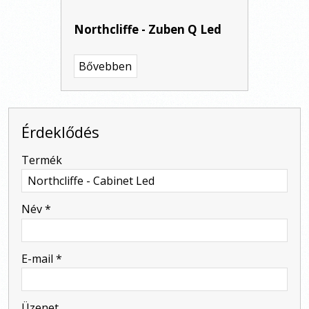
Northcliffe - Zuben Q Led
Bővebben
Érdeklődés
-
Termék
-
Név
*
-
E-mail
*
-
Üzenet