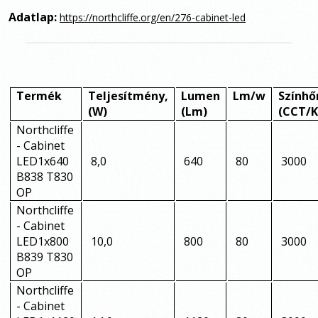
Adatlap:
https://northcliffe.org/en/276-cabinet-led
Termék
Teljesítmény,
Lumen
Lm/w
Színhő
(W)
(Lm)
(CCT/K
Northcliffe
- Cabinet
LED1x640
8,0
640
80
3000
B838 T830
OP
Northcliffe
- Cabinet
LED1x800
10,0
800
80
3000
B839 T830
OP
Northcliffe
- Cabinet