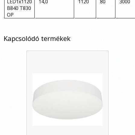
LED1x1120
14,0
1120
80
3000
B840 T830
OP
Kapcsolódó termékek