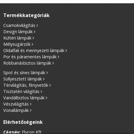
Termékkategóriák
Csarnokvilágítás
Design lámpák
Kültéri lámpák
Mélysugárzók
Oldalfali és mennyezeti lámpák
Por és páramentes lámpák
Robbanásbiztos lámpák
Spot és sínes lámpák
Süllyesztett lámpák
Térvilágítás, fényvetők
Tisztatéri világítás
Vandálbiztos lámpák
Vészvilágítás
Vonallámpák
Elérhetőségeink
Cégnév:
Elycon Kft.