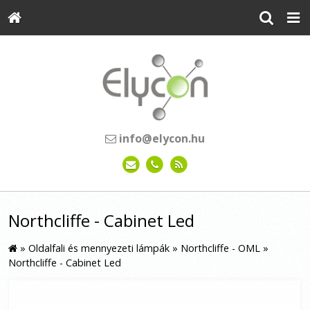
info@elycon.hu
Northcliffe - Cabinet Led
»
Oldalfali és mennyezeti lámpák
»
Northcliffe - OML
»
Northcliffe - Cabinet Led