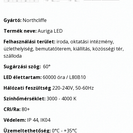
Gyártó:
Northcliffe
Termék neve:
Auriga LED
Felhasználási terület:
iroda, oktatási intézmény,
üzlethelyiség
, bemutatóterem, kiállítás, közösségi tér,
szálloda
Sugárzási szög:
60°
LED élettartam:
60000 óra / L80B10
Hálózati feszültség
220-240V, 50-60Hz
Színhőmérséklet:
3000 - 4000 K
CRI/Ra:
80+
Védelem:
IP 44, IK04
Üzemeltethetőség:
0°C - +35°C