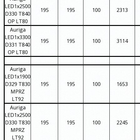
LED1x2500
195
195
100
2313
D330 T840
OP LT80
Auriga
LED1x3300
195
195
100
3114
D331 T840
OP LT80
Auriga
LED1x1900
D329 T830
195
195
100
1653
MPRZ
LT92
Auriga
LED1x2500
D330 T830
195
195
100
2245
MPRZ
LT92