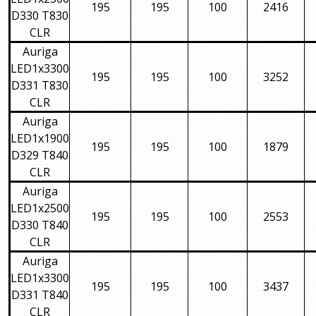
195
195
100
2416
D330 T830
CLR
Auriga
LED1x3300
195
195
100
3252
D331 T830
CLR
Auriga
LED1x1900
195
195
100
1879
D329 T840
CLR
Auriga
LED1x2500
195
195
100
2553
D330 T840
CLR
Auriga
LED1x3300
195
195
100
3437
D331 T840
CLR