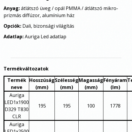
Anyag:
átlátszó üveg / opál PMMA / átlátszó mikro-
prizmás diffúzor, alumínium ház
Opciók:
Dali, bizonsági világítás
Adatlap:
Auriga Led adatlap
Termékváltozatok
Termék
Hosszúság
Szélesség
Magasság
Fényáram
T
neve
(mm)
(mm)
(mm)
(lm)
Auriga
LED1x1900
195
195
100
1778
D329 T830
CLR
Auriga
LED1x2500