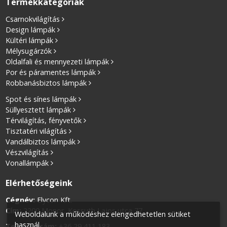
Termékkategóriák
Csarnokvilágítás
Design lámpák
Kültéri lámpák
Mélysugárzók
Oldalfali és mennyezeti lámpák
Por és páramentes lámpák
Robbanásbiztos lámpák
Spot és sínes lámpák
Süllyesztett lámpák
Térvilágítás, fényvetők
Tisztatéri világítás
Vandálbiztos lámpák
Vészvilágítás
Vonallámpák
Elérhetőségeink
Cégnév:
Elycon Kft.
Cím:
2200 Monor, Kossuth Lajos utca 77.
Weboldalunk a működéshez elengedhetetlen sütiket
használ.
Telefonszám:
+36 29 411 183