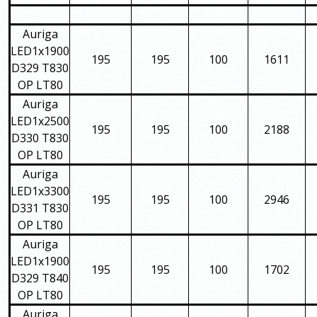
Auriga
LED1x1900
195
195
100
1611
D329 T830
OP LT80
Auriga
LED1x2500
195
195
100
2188
D330 T830
OP LT80
Auriga
LED1x3300
195
195
100
2946
D331 T830
OP LT80
Auriga
LED1x1900
195
195
100
1702
D329 T840
OP LT80
Auriga