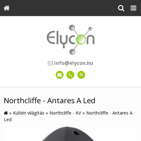
info@elycon.hu
Northcliffe - Antares A Led
»
Kültéri világítás
»
Northcliffe - KV
»
Northcliffe - Antares A
Led