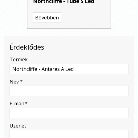
Northcliffe - Tube S Led
Bővebben
Érdeklődés
-
Termék
-
Név
*
-
E-mail
*
-
Üzenet