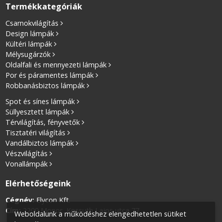
Termékkategóriák
Csarnokvilágítás
Design lámpák
Kültéri lámpák
Mélysugárzók
Oldalfali és mennyezeti lámpák
Por és páramentes lámpák
Robbanásbiztos lámpák
Spot és sínes lámpák
Süllyesztett lámpák
Térvilágítás, fényvetők
Tisztatéri világítás
Vandálbiztos lámpák
Vészvilágítás
Vonallámpák
Elérhetőségeink
Cégnév:
Elycon Kft.
Cím:
2200 Monor, Kossuth Lajos utca 77.
Weboldalunk a működéshez elengedhetetlen sütiket