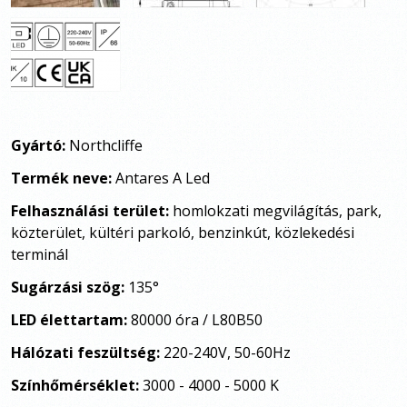
Gyártó:
Northcliffe
Termék neve:
Antares A Led
Felhasználási terület:
homlokzati megvilágítás, park,
közterület, kültéri parkoló, benzinkút, közlekedési
terminál
Sugárzási szög:
135
°
LED élettartam:
80000 óra / L80B50
Hálózati feszültség:
220-240V, 50-60Hz
Színhőmérséklet:
3000 -
4000 - 5000 K