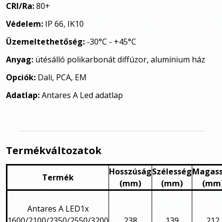
CRI/Ra:
80+
Védelem:
IP 66, IK10
Üzemeltethetőség:
-30°C - +45°C
Anyag:
ütésálló polikarbonát diffúzor, alumínium ház
Opciók:
Dali, PCA, EM
Adatlap:
Antares A Led adatlap
Termékváltozatok
Hosszúság
Szélesség
Magas
Termék
(mm)
(mm)
(mm
Antares A LED1x
1600/2100/2350/2550/3200
238
139
212