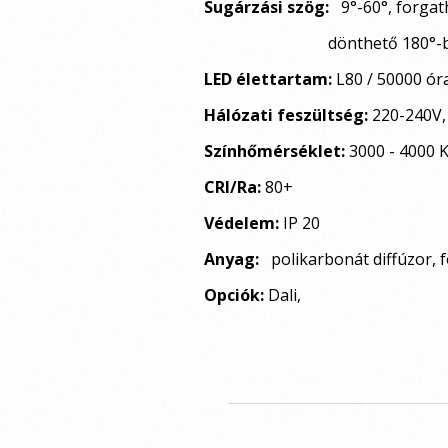
Sugárzási szög:
9°-60°, forgat
dönthető 180
°-
LED élettartam:
L80 / 50000 ór
Hálózati feszültség:
220-240V,
Színhőmérséklet:
3000 - 4000 
CRI/Ra:
80+
Védelem:
IP 20
Anyag:
polikarbonát diffúzor, 
Opciók:
Dali,