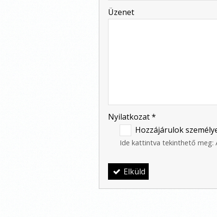
-
Üzenet
-
-
-
Nyilatkozat
*
-
Hozzájárulok személye
Ide kattintva tekinthető meg:
Elküld