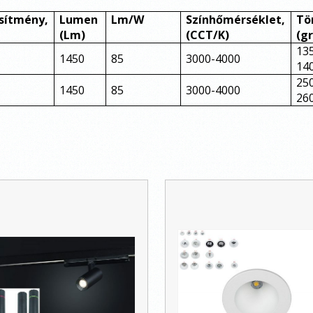
sítmény,
Lumen
Lm/W
Színhőmérséklet,
Tö
(Lm)
(CCT/K)
(gr
13
1450
85
3000-4000
14
25
1450
85
3000-4000
26