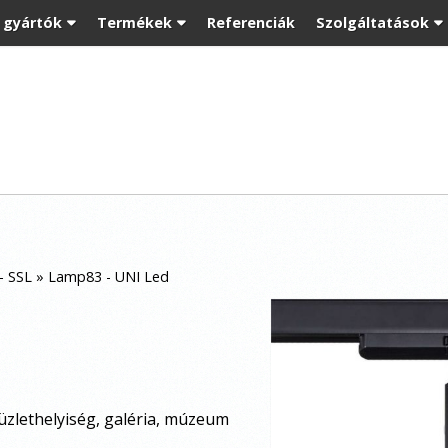
t gyártók
Termékek
Referenciák
Szolgáltatások
- SSL
»
Lamp83 - UNI Led
üzlethelyiség, galéria, múzeum