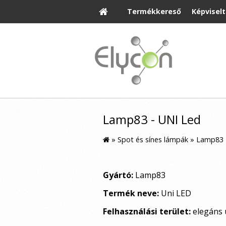
Termékkereső
Képvisel
Lamp83 - UNI Led
»
Spot és sínes lámpák
»
Lamp83 
Gyártó:
Lamp83
Termék neve:
Uni LED
Felhasználási terület:
elegáns 