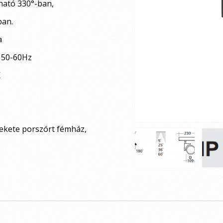
ható 330
°-ban,
ban.
a
 50-60Hz
K
fekete porszórt fémház,