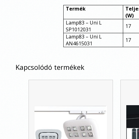
Termék
Telje
(W)
Lamp83 – Uni L
17
SP1012031
Lamp83 – Uni L
17
AN4615031
Kapcsolódó termékek