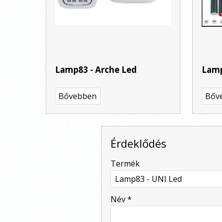
Lamp83 - Arche Led
Lamp
Bővebben
Bőv
Érdeklődés
-
Termék
-
Név
*