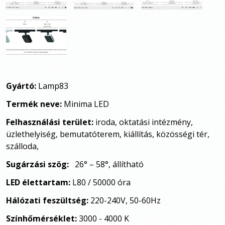
Gyártó:
Lamp83
Termék neve:
Minima LED
Felhasználási terület:
iroda, oktatási intézmény,
üzlethelyiség, bemutatóterem, kiállítás, közösségi tér,
szálloda,
Sugárzási szög:
26° – 58°, állítható
LED élettartam:
L80 / 50000 óra
Hálózati feszültség:
220-240V, 50-60Hz
Színhőmérséklet:
3000 - 4000 K