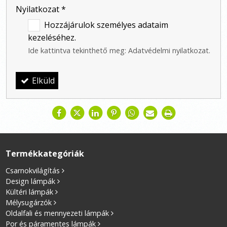
Nyilatkozat
*
Hozzájárulok személyes adataim
kezeléséhez.
Ide kattintva tekinthető meg:
Adatvédelmi nyilatkozat
.
Elküld
Termékkategóriák
Csarnokvilágítás
Design lámpák
Kültéri lámpák
Mélysugárzók
Oldalfali és mennyezeti lámpák
Por és páramentes lámpák