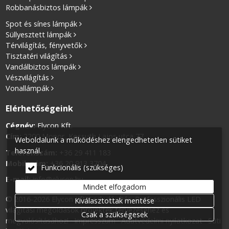
Robbanásbiztos lámpák
Spot és sínes lámpák
Süllyesztett lámpák
Térvilágítás, fényvetők
Tisztatéri világítás
Vandálbiztos lámpák
Vészvilágítás
Vonallámpák
Elérhetőségeink
Cégnév:
Elycon Kft.
Cím:
2200 Monor, Kossuth Lajos utca 77.
Weboldalunk a működéshez elengedhetetlen sütiket
használ.
Telefonszám:
+36 29 411 183
Mobilszám:
+36 20 913 3704
Funkcionális (szükséges)
E-mail:
info@elycon.hu
Mindet elfogadom
© 2016-2026 Elycon Kft. Led világítás. Professzionális LED
Kiválasztottak mentése
világítási megoldások projektek tervezéséhez és
Csak a szükségesek
megvalósításához!
Impresszum
Adatvédelmi nyilatkozat
Süti