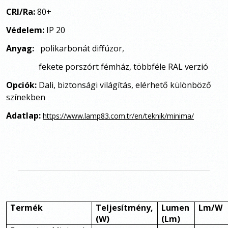
CRI/Ra:
80+
Védelem:
IP 20
Anyag:
polikarbonát diffúzor,
fekete porszórt fémház, többféle RAL verzió
Opciók:
Dali, biztonsági világítás, elérhető különböző
színekben
Adatlap:
https://www.lamp83.com.tr/en/teknik/minima/
Termék
Teljesítmény,
Lumen
Lm/W
(W)
(Lm)