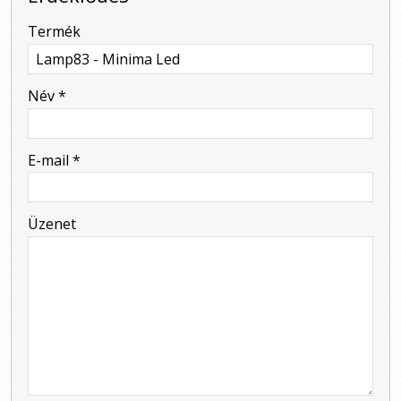
-
Termék
-
Név
*
-
E-mail
*
-
Üzenet
-
-
-