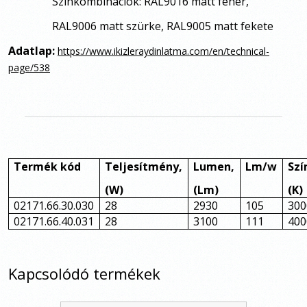
Színkombinációk: RAL9016 matt fehér,
RAL9006 matt szürke, RAL9005 matt fekete
Adatlap:
https://www.ikizleraydinlatma.com/en/technical-
page/538
Termék kód
Teljesítmény,
Lumen,
Lm/w
Szí
(W)
(Lm)
(K)
02171.66.30.030
28
2930
105
300
02171.66.40.031
28
3100
111
400
Kapcsolódó termékek