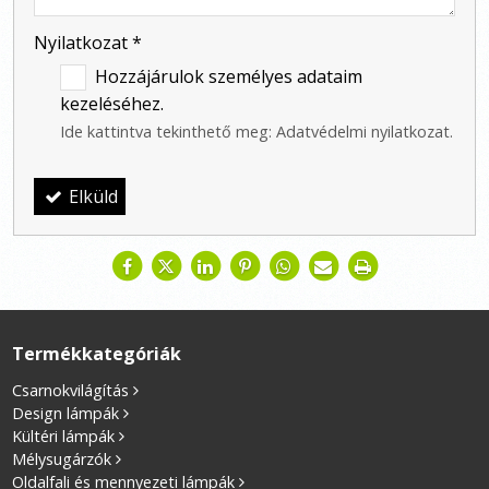
Nyilatkozat
*
Hozzájárulok személyes adataim
kezeléséhez.
Ide kattintva tekinthető meg:
Adatvédelmi nyilatkozat
.
Elküld
Termékkategóriák
Csarnokvilágítás
Design lámpák
Kültéri lámpák
Mélysugárzók
Oldalfali és mennyezeti lámpák