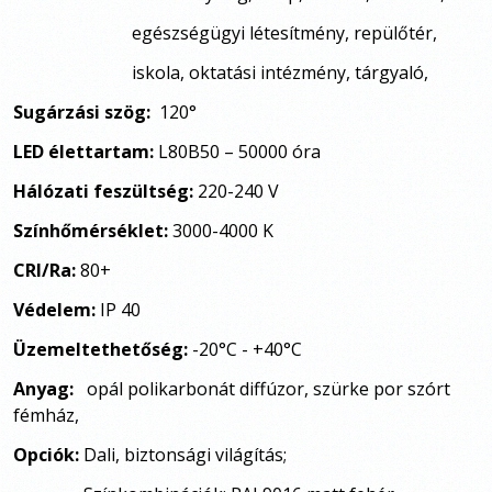
egészségügyi létesítmény,
repülőtér,
iskola, oktatási intézmény, tárgyaló,
Sugárzási szög:
120°
LED élettartam:
L80B50 – 50000 óra
Hálózati feszültség:
220-240 V
Színhőmérséklet:
3000-4000 K
CRI/Ra:
80+
Védelem:
IP 40
Üzemeltethetőség:
-20°C - +40°C
Anyag:
opál polikarbonát diffúzor, szürke por szórt
fémház,
Opciók:
Dali, biztonsági világítás;