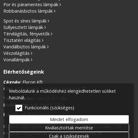
Por és páramentes lámpák
Robbanásbiztos lámpák
Spot és sínes lámpák
Süllyesztett lámpák
Térvilágítás, fényvetők
Tisztatéri világítás
Vandálbiztos lámpák
Vészvilágítás
Vonallámpák
Elérhetőségeink
Cégnév:
Elycon Kft.
Cím:
2200 Monor, Kossuth Lajos utca 77.
Weboldalunk a működéshez elengedhetetlen sütiket
használ.
Telefonszám:
+36 29 411 183
Mobilszám:
+36 20 913 3704
Funkcionális (szükséges)
E-mail:
info@elycon.hu
Mindet elfogadom
© 2016-2026 Elycon Kft. Led világítás. Professzionális LED
Kiválasztottak mentése
világítási megoldások projektek tervezéséhez és
Csak a szükségesek