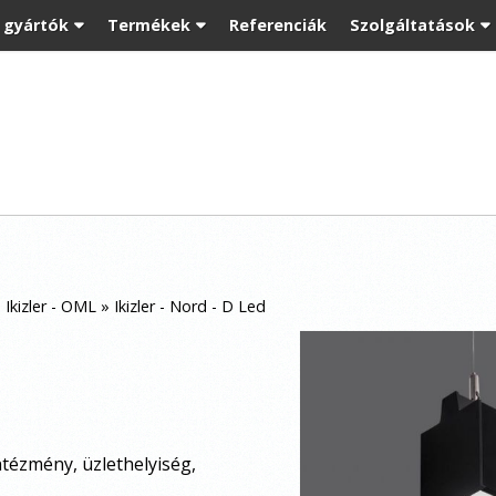
t gyártók
Termékek
Referenciák
Szolgáltatások
»
Ikizler - OML
»
Ikizler - Nord - D Led
ntézmény, üzlethelyiség,