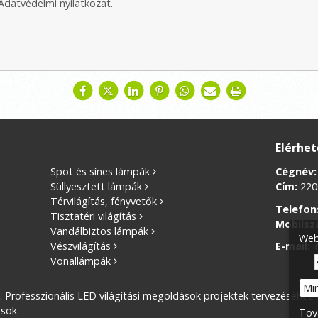
Adatvédelmi nyilatkozat
.
Elérhe
Spot és sínes lámpák
Cégnév:
Süllyesztett lámpák
Cím:
2200
Térvilágítás, fényvetők
Telefon
Tisztatéri világítás
Mobilsz
Vandálbiztos lámpák
Web
Vészvilágítás
E-mail:
i
Vonallámpák
Mi
s. Professzionális LED világítási megoldások projektek tervezéséhez
ások
Tov