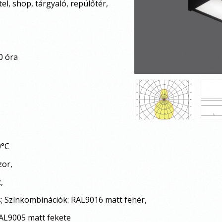
p, tárgyaló, repülőtér,
0 óra
0°C
zor,
,
ás; Színkombinációk: RAL9016 matt fehér,
005 matt fekete