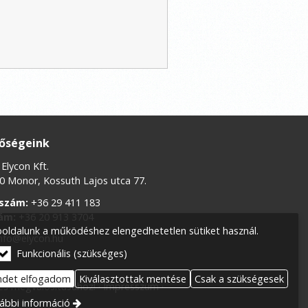
tőségeink
Elycon Kft.
 Monor, Kossuth Lajos utca 77.
szám:
+36 29 411 183
ám:
+36 20 913 3704
oldalunk a működéshez elengedhetetlen sütiket használ.
nfo@elycon.hu
Funkcionális (szükséges)
ndet elfogadom
Kiválasztottak mentése
Csak a szükségesek
 és megvalósításához!
Impresszum
ábbi információ