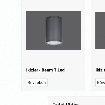
Ikizler - Beam T Led
Ikizl
Bővebben
Bőv
Érdeklődés