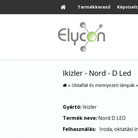
Termékkereső
Képvisel
Ikizler - Nord - D Led
»
Oldalfali és mennyezeti lámpák
Gyártó:
Ikizler
Termék neve:
Nord D LED
Felhasználás:
Iroda, oktatási i