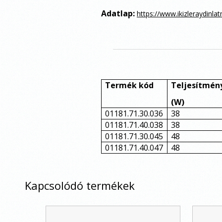
Adatlap:
https://www.ikizleraydinl
Termék kód
Teljesítmén
(W)
01181.71.30.036
38
01181.71.40.038
38
01181.71.30.045
48
01181.71.40.047
48
Kapcsolódó termékek