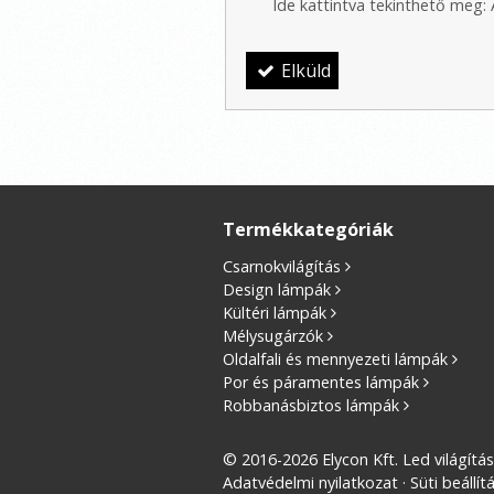
Ide kattintva tekinthető meg:
Elküld
Termékkategóriák
Csarnokvilágítás
Design lámpák
Kültéri lámpák
Mélysugárzók
Oldalfali és mennyezeti lámpák
Por és páramentes lámpák
Robbanásbiztos lámpák
© 2016-2026 Elycon Kft. Led világítá
Adatvédelmi nyilatkozat
Süti beállít