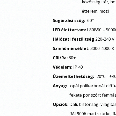
közösségi tér, hotel, sho
étterem, mozi
Sugárzási szög:
60°
LED élettartam:
L80B50 – 5000
Hálózati feszültség
220-240 V
Színhőmérséklet:
3000-4000 K
CRI/Ra:
80+
Védelem:
IP 40
Üzemeltethetőség:
-20°C - +4
Anyag:
opál polikarbonát diffú
fekete por szórt fémház
Opciók:
Dali, biztonsági világít
RAL9006 matt szürke, RAL9