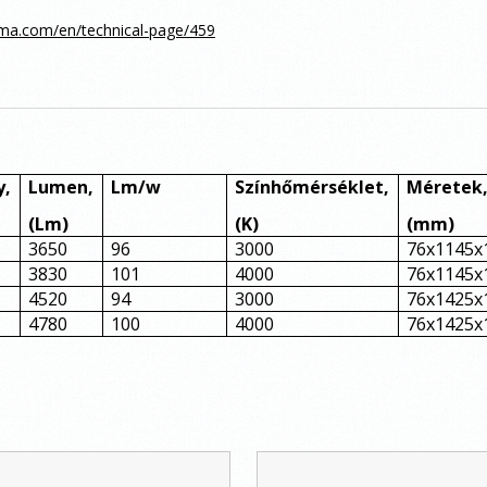
atma.com/en/technical-page/459
y,
Lumen,
Lm/w
Színhőmérséklet,
Méretek
(Lm)
(K)
(mm)
3650
96
3000
76x1145x
3830
101
4000
76x1145x
4520
94
3000
76x1425x
4780
100
4000
76x1425x