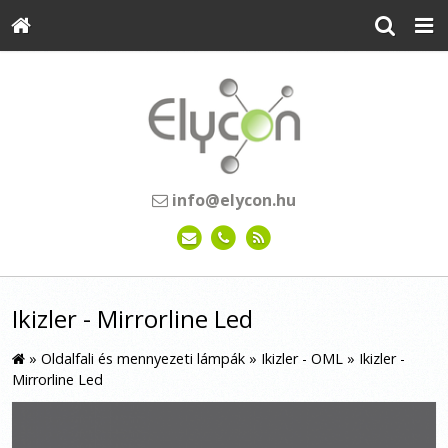
info@elycon.hu
Ikizler - Mirrorline Led
»
Oldalfali és mennyezeti lámpák
»
Ikizler - OML
»
Ikizler -
Mirrorline Led