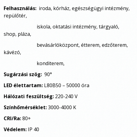
Felhasználás:
iroda, kórház, egészségügyi intézmény,
repülőtér,
iskola, oktatási intézmény, tárgyaló,
shop,
pláza,
bevásárlóközpont, étterem, edzőterem,
kávézó,
konditerem,
Sugárzási szög:
90
°
LED élettartam:
L80B50 – 50000 óra
Hálózati feszültség:
220-240 V
Színhőmérséklet:
3000-4000 K
CRI/Ra:
80+
Védelem:
IP 40