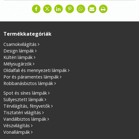
Termékkategóriák
Csarnokvilágítás
Design lámpák
Kültéri lámpák
Mélysugárzók
Oldalfali és mennyezeti lámpák
Por és páramentes lámpák
Robbanásbiztos lámpák
Spot és sínes lámpák
Süllyesztett lámpák
Térvilágítás, fényvetők
Tisztatéri világítás
Vandálbiztos lámpák
Vészvilágítás
Vonallámpák