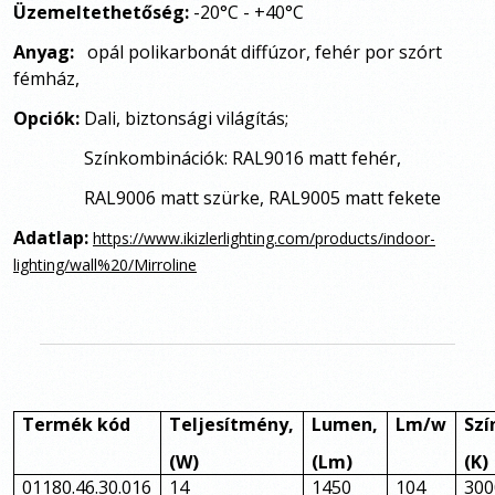
Üzemeltethetőség:
-20°C - +40°C
Anyag:
opál polikarbonát diffúzor, fehér por szórt
fémház,
Opciók:
Dali, biztonsági világítás;
Színkombinációk: RAL9016 matt fehér,
RAL9006 matt szürke, RAL9005 matt fekete
Adatlap:
https://www.ikizlerlighting.com/products/indoor-
lighting/wall%20/Mirroline
Termék kód
Teljesítmény,
Lumen,
Lm/w
Szí
(W)
(Lm)
(K)
01180.46.30.016
14
1450
104
300