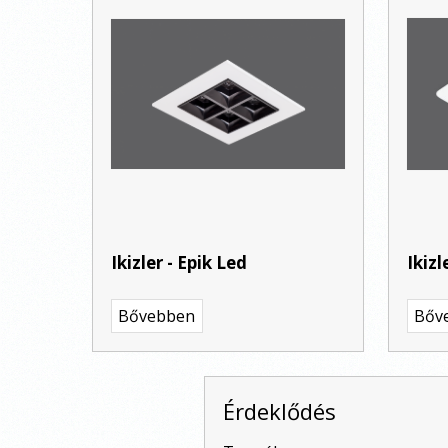
Ikizler - Epik Led
Ikizl
Bővebben
Bőv
Érdeklődés
-