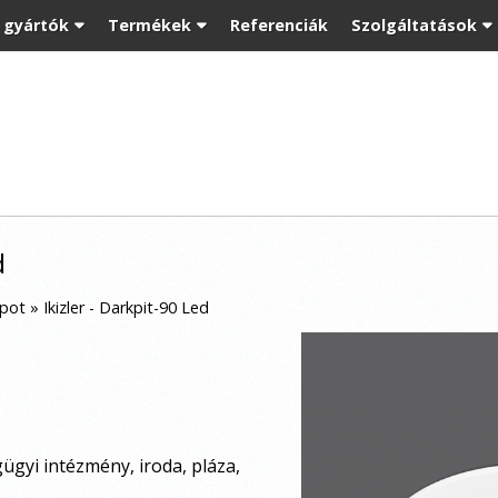
t gyártók
Termékek
Referenciák
Szolgáltatások
d
Spot
»
Ikizler - Darkpit-90 Led
gyi intézmény, iroda, pláza,