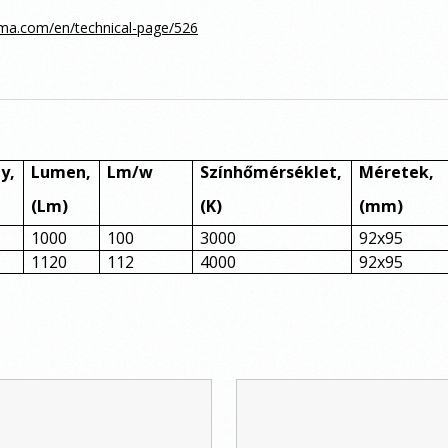
atma.com/en/technical-page/526
y,
Lumen,
Lm/w
Színhőmérséklet,
Méretek,
(Lm)
(K)
(mm)
1000
100
3000
92x95
1120
112
4000
92x95