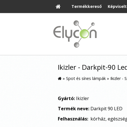
Termékkereső
Képvisel
Ikizler - Darkpit-90 Le
»
Spot és sínes lámpák
»
Ikizler - 
Gyártó:
Ikizler
Termék neve:
Darkpit 90 LED
Felhasználás:
kórház, egészségü