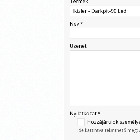
Termék
-
Név
*
-
Üzenet
-
-
-
Nyilatkozat
*
-
Hozzájárulok személye
Ide kattintva tekinthető meg: