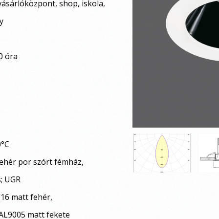
központ, shop, iskola,
y
0 óra
0°C
fehér por szórt fémház,
s; UGR
matt fehér,
005 matt fekete