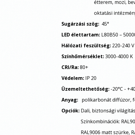
étterem, mozi, bevásárló
oktatási intézmén
Sugárzási szög:
45°
LED élettartam:
L80B50 – 5000
Hálózati feszültség:
220-240 V
Színhőmérséklet:
3000-4000 K
CRI/Ra:
80+
Védelem:
IP 20
Üzemeltethetőség:
-20°C - +4
Anyag:
polikarbonát diffúzor, 
Opciók:
Dali, biztonsági világítá
Színkombinációk: RAL9016 
RAL9006 matt szürke, RAL9