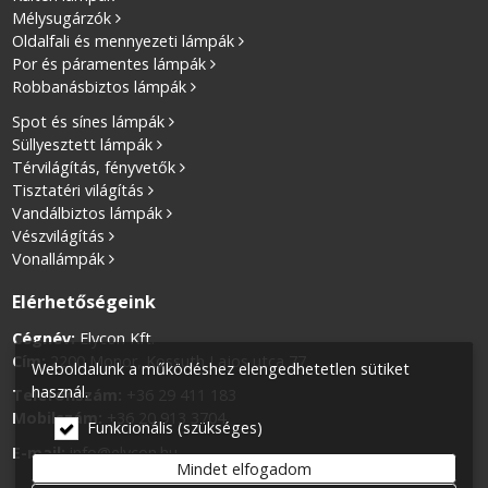
Mélysugárzók
Oldalfali és mennyezeti lámpák
Por és páramentes lámpák
Robbanásbiztos lámpák
Spot és sínes lámpák
Süllyesztett lámpák
Térvilágítás, fényvetők
Tisztatéri világítás
Vandálbiztos lámpák
Vészvilágítás
Vonallámpák
Elérhetőségeink
Cégnév:
Elycon Kft.
Cím:
2200 Monor, Kossuth Lajos utca 77.
Weboldalunk a működéshez elengedhetetlen sütiket
használ.
Telefonszám:
+36 29 411 183
Mobilszám:
+36 20 913 3704
Funkcionális (szükséges)
E-mail:
info@elycon.hu
Mindet elfogadom