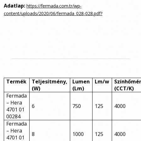
Adatlap:
https://fermada.com.tr/wp-
content/uploads/2020/06/fermada_028-028.pdf?
Termék
Teljesítmény,
Lumen
Lm/w
Színhőmér
(W)
(Lm)
(CCT/K)
Fermada
– Hera
6
750
125
4000
4701 01
00284
Fermada
– Hera
8
1000
125
4000
4701 01