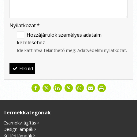
-
Nyilatkozat
*
Hozzájárulok személyes adataim
kezeléséhez.
Ide kattintva tekinthető meg:
Adatvédelmi nyilatkozat
.
Elküld
Termékkategóriák
Csarnokvilágítás
Design lámpák
Kültéri lámpák