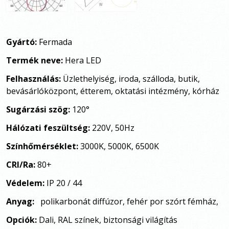
Gyártó:
Fermada
Termék neve:
Hera LED
Felhasználás:
Üzlethelyiség, iroda, szálloda, butik,
bevásárlóközpont, étterem, oktatási intézmény, kórház
Sugárzási szög:
120
°
Hálózati feszültség:
220V, 50Hz
Színhőmérséklet:
3000K, 5000K, 6500K
CRI/Ra:
80+
Védelem:
IP 20 / 44
Anyag:
polikarbonát diffúzor, fehér por szórt fémház,
Opciók:
Dali,
RAL színek, biztonsági világítás