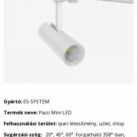
Gyártó:
ES-SYSTEM
Termék neve:
Paco Mini LED
Felhasználási terület:
ipari létesítmény, üzlet, shop
Sugárzási szög:
20
°
, 45
°
, 60
°
. Forgatható 358°-ban,