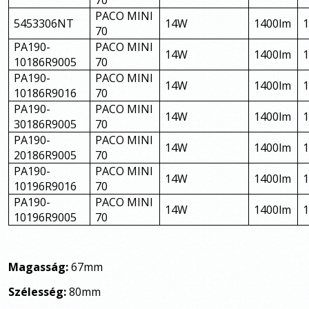
70
PACO MINI
5453306NT
14W
1400lm
70
PA190-
PACO MINI
14W
1400lm
10186R9005
70
PA190-
PACO MINI
14W
1400lm
10186R9016
70
PA190-
PACO MINI
14W
1400lm
30186R9005
70
PA190-
PACO MINI
14W
1400lm
20186R9005
70
PA190-
PACO MINI
14W
1400lm
10196R9016
70
PA190-
PACO MINI
14W
1400lm
10196R9005
70
Magasság:
67mm
Szélesség:
80mm