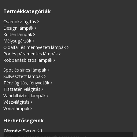
Termékkategóriák
Csarnokvilágítás
Design lámpák
Kültéri lámpák
Mélysugárzók
Oldalfali és mennyezeti lámpák
Por és páramentes lámpák
Robbanásbiztos lámpák
Spot és sínes lámpák
Süllyesztett lámpák
Térvilágítás, fényvetők
Tisztatéri világítás
Vandálbiztos lámpák
Vészvilágítás
Vonallámpák
Elérhetőségeink
Cégnév:
Elycon Kft.