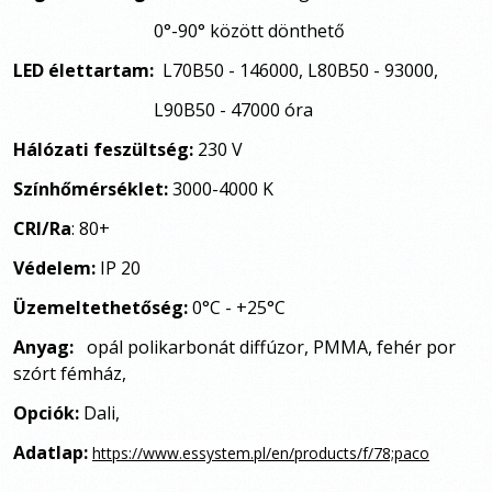
0°-90° között dönthető
LED élettartam:
L70B50 - 146000, L80B50 - 93000,
L90B50 - 47000 óra
Hálózati feszültség:
230 V
Színhőmérséklet:
3000-4000 K
CRI/Ra
:
80+
Védelem:
IP 20
Üzemeltethetőség:
0°C - +25°C
Anyag:
opál polikarbonát diffúzor, PMMA, fehér por
szórt fémház,
Opciók:
Dali,
Adatlap:
https://www.essystem.pl/en/products/f/78;paco