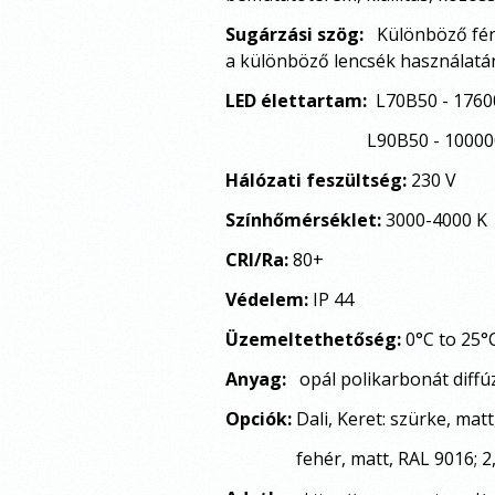
Sugárzási szög:
Különböző fény
a különböző lencsék használatá
LED élettartam:
L70B50 - 1760
L90B50 - 100000 
Hálózati feszültség:
230 V
Színhőmérséklet:
3000-4000 K
CRI/Ra:
80+
Védelem:
IP 44
Üzemeltethetőség:
0°C to 25°
Anyag:
opál polikarbonát diff
Opciók:
Dali, Keret: szürke, mat
fehér, matt, RAL 9016; 2, 3 