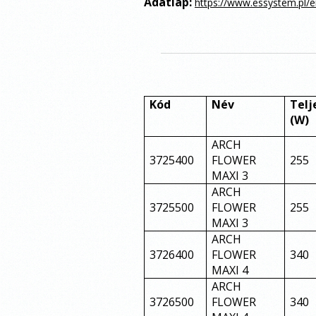
Adatlap:
https://www.essystem.pl/e
Kód
Név
Telj
(W)
ARCH
3725400
FLOWER
255
MAXI 3
ARCH
3725500
FLOWER
255
MAXI 3
ARCH
3726400
FLOWER
340
MAXI 4
ARCH
3726500
FLOWER
340