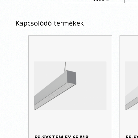
Kapcsolódó termékek
ES-SYSTEM FX 65 MP
ES-S