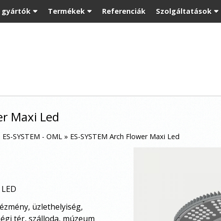
t gyártók
Termékek
Referenciák
Szolgáltatások
r Maxi Led
»
ES-SYSTEM - OML
»
ES-SYSTEM Arch Flower Maxi Led
i LED
tézmény, üzlethelyiség,
ségi tér, szálloda, múzeum