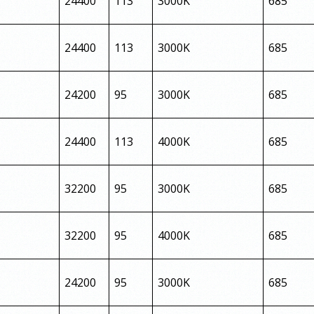
24400
113
3000K
685
24400
113
3000K
685
24200
95
3000K
685
24400
113
4000K
685
32200
95
3000K
685
32200
95
4000K
685
24200
95
3000K
685