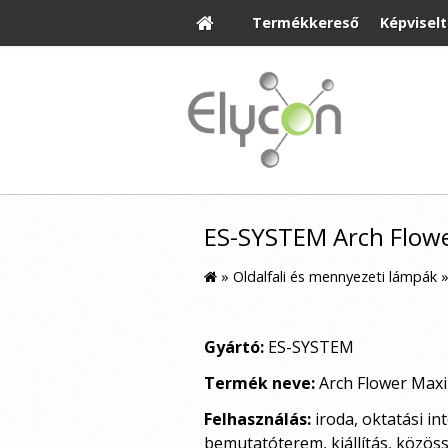
Termékkereső
Képvisel
ES-SYSTEM Arch Flowe
»
Oldalfali és mennyezeti lámpák
Gyártó:
ES-SYSTEM
Termék neve:
Arch Flower Max
Felhasználás:
iroda, oktatási in
bemutatóterem, kiállítás, közös