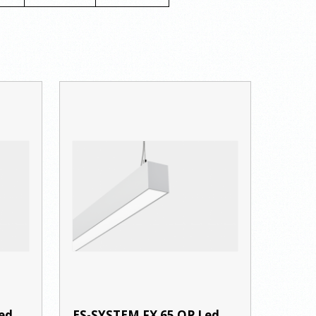
ed
ES-SYSTEM FX 65 OP Led