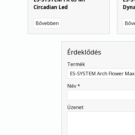
Circadian Led
Dyna
Bővebben
Bőv
Érdeklődés
-
Termék
-
Név
*
-
Üzenet
-