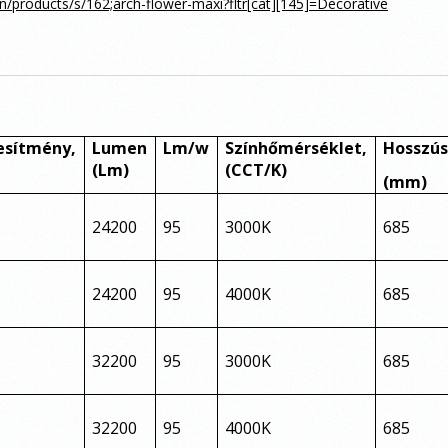
n/products/s/162;arch-flower-maxi?fltr[cat][145]=Decorative
esítmény,
Lumen
Lm/w
Színhőmérséklet,
Hosszús
(Lm)
(CCT/K)
(mm)
24200
95
3000K
685
24200
95
4000K
685
32200
95
3000K
685
32200
95
4000K
685