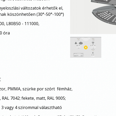
eloszlási változatok érhetők el,
nak köszönhetően (30°-50°-100
°
)
00, L80B50 - 111000,
óra
C
úzor, PMMA, szürke por szórt fémház,
t, RAL 7042; fekete, matt, RAL 9005;
vagy 4 szirommal választható