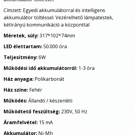
Címzett: Egyedi akkumulátorral és intelligens
akkumulátor töltéssel. Vezérelhető lámpatestek,
kétirányú kommunikáció a központtal
Méretek, súly:
317*102*74mm
LED élettartam:
50.000 óra
Teljesítmény:
6W
Működési idő akkumulátorról:
1-3 óra
Ház anyaga:
Polikarbonát
Ház színe:
Fehér
Működés:
Állandó / készenléti
Működtető feszültség:
230V, 50 Hz
Áramfelvétel:
15 mA
Akkumulátor:
Ni-Mh