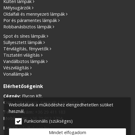
Kültéri lámpák
Mélysugárzók
Oldalfali és mennyezeti lámpák
Por és páramentes lámpák
Robbanásbiztos lámpák
Spot és sínes lámpák
Süllyesztett lámpák
Térvilágítás, fényvetők
Tisztatéri világítás
Vandálbiztos lámpák
Vészvilágítás
Vonallámpák
Elérhetőségeink
Cégnév:
Elycon Kft.
Cím:
2200 Monor, Kossuth Lajos utca 77.
Weboldalunk a működéshez elengedhetetlen sütiket
használ.
Telefonszám:
+36 29 411 183
Mobilszám:
+36 20 913 3704
Funkcionális (szükséges)
E-mail:
info@elycon.hu
Mindet elfogadom