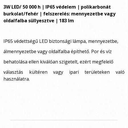
3W LED/ 50 000 h | IP65 védelem | polikarbonát
burkolat/fehér | felszerelés: mennyezetbe vagy
oldalfalba
süllyesztve | 183 lm
IP65 védettségű LED biztonsági lámpa, mennyezetbe,
álmennyezetbe vagy oldalfalba építhető. Por és víz
behatolása ellen kiválóan szigetelt, ezért megfelelő
választás kültéren vagy ipari területeken való
használatra.