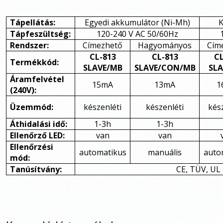
Tápellátás:
Egyedi akkumulátor (Ni-Mh)
K
Tápfeszültség:
120-240 V AC 50/60Hz
Rendszer:
Címezhető
Hagyományos
Cím
CL-813
CL-813
CL
Termékkód:
SLAVE/MB
SLAVE/CON/MB
SLA
Áramfelvétel
15mA
13mA
1
(240V):
Üzemmód:
készenléti
készenléti
kés
Áthidalási idő:
1-3h
1-3h
Ellenőrző LED:
van
van
Ellenőrzési
automatikus
manuális
auto
mód:
Tanúsítvány:
CE, TÜV, UL