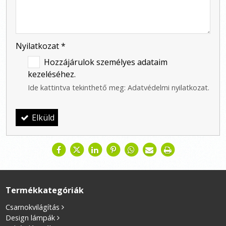
-
-
Nyilatkozat
*
Hozzájárulok személyes adataim
kezeléséhez.
Ide kattintva tekinthető meg:
Adatvédelmi nyilatkozat
.
Elküld
Termékkategóriák
Csarnokvilágítás
Design lámpák