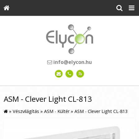
info@elycon.hu
ASM - Clever Light CL-813
»
Vészvilágítás
»
ASM - Kültér
»
ASM - Clever Light CL-813