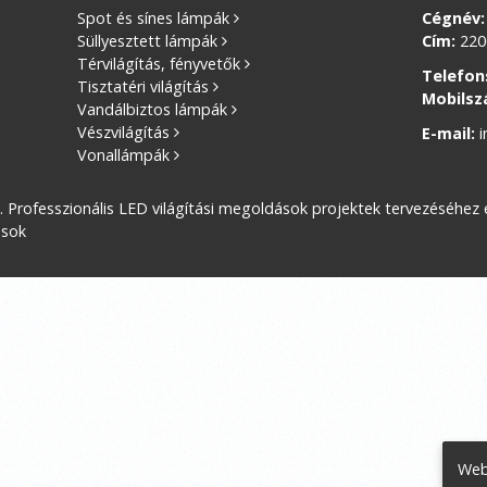
Spot és sínes lámpák
Cégnév:
Süllyesztett lámpák
Cím:
2200
Térvilágítás, fényvetők
Telefon
Tisztatéri világítás
Mobilsz
Vandálbiztos lámpák
Vészvilágítás
E-mail:
i
Vonallámpák
s. Professzionális LED világítási megoldások projektek tervezéséhez
ások
Web