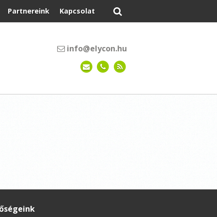
Partnereink
Kapcsolat
info@elycon.hu
tőségeink