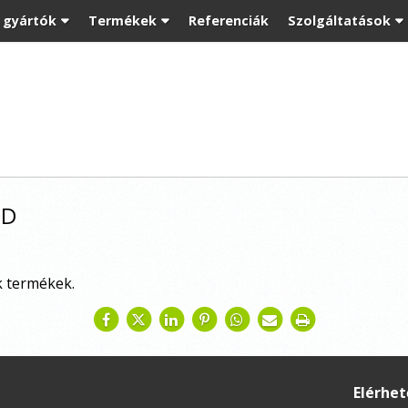
t gyártók
Termékek
Referenciák
Szolgáltatások
ED
k termékek.
Elérhe