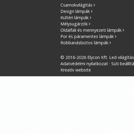
Csarnokvilágítás
Design lámpák
Kültéri lámpák
Mélysugárzók
Oldalfali és mennyezeti lámpák
Por és páramentes lámpák
Robbanásbiztos lámpák
© 2016-2026 Elycon Kft. Led világítá
Adatvédelmi nyilatkozat
Süti beállít
Kreatív website