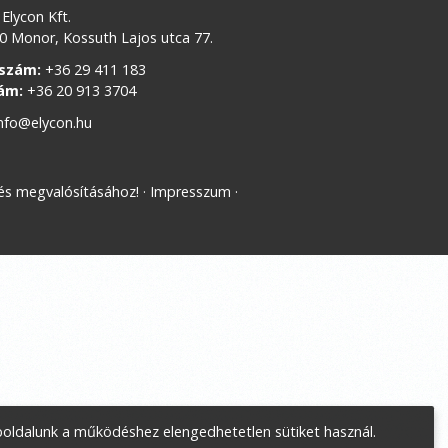
Elycon Kft.
 Monor, Kossuth Lajos utca 77.
szám:
+36 29 411 183
ám:
+36 20 913 3704
nfo@elycon.hu
 és megvalósításához!
Impresszum
oldalunk a működéshez elengedhetetlen sütiket használ.